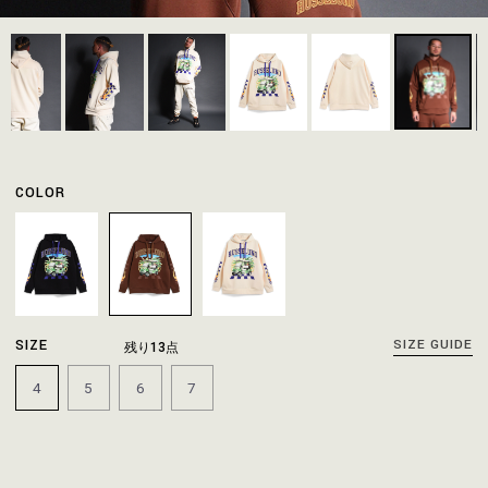
COLOR
SIZE
SIZE GUIDE
残り13点
4
5
6
7