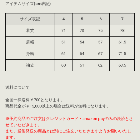
アイテムサイズ(cm表記)
サイズ表記
4
5
6
7
着丈
71
73
75
78
肩幅
51
54
57
61.5
身幅
61
64
67
71.5
袖丈
60
61
62
63.5
送料について
全国一律送料￥700となります。
商品代金が￥15,000以上の場合は送料が無料になります。
※予約商品のご注文はクレジットカード・amazon payのみの決済とさ
せていただきます。
また、通常発送の商品とは別にご注文いただきますようお願いいたし
ます。