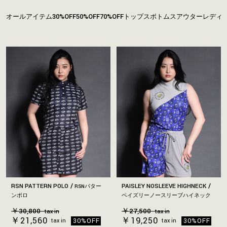
オールアイテム
30%OFF
50%OFF
70%OFF
トップス
ボトムス
アウター
レディ
RSN PATTERN POLO
PAISLEY NOSLEEVE HIGHNECK
RSNパター
ンポロ
ペイズリーノースリーブハイネック
￥30,800
￥27,500
tax in
tax in
￥21,560
￥19,250
30%OFF
30%OFF
tax in
tax in