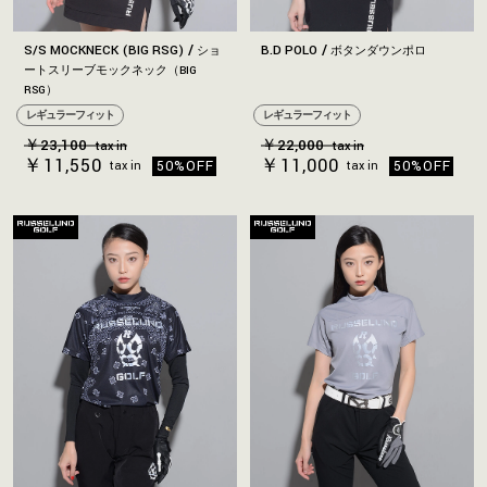
S/S MOCKNECK (BIG RSG)
B.D POLO
ショ
ボタンダウンポロ
ートスリーブモックネック（BIG
RSG）
レギュラーフィット
レギュラーフィット
￥23,100
￥22,000
tax in
tax in
￥11,550
￥11,000
50%OFF
50%OFF
tax in
tax in