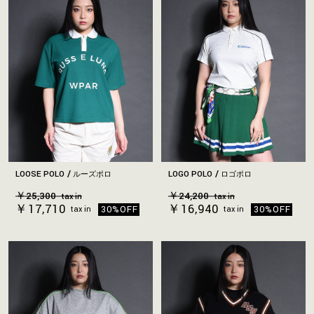
LOOSE POLO
LOGO POLO
ルーズポロ
ロゴポロ
￥25,300
￥24,200
tax in
tax in
￥17,710
￥16,940
30%OFF
30%OFF
tax in
tax in