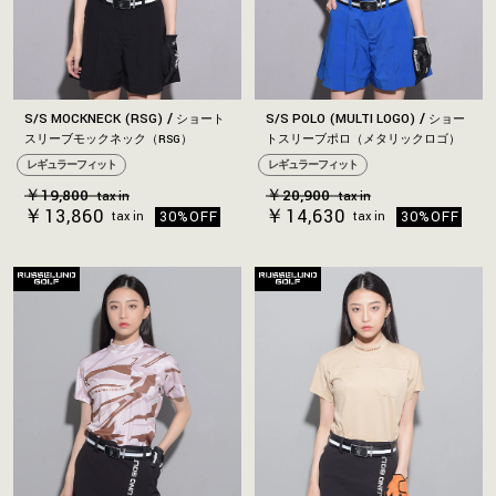
S/S MOCKNECK (RSG)
S/S POLO (MULTI LOGO)
ショート
ショー
スリーブモックネック（RSG）
トスリーブポロ（メタリックロゴ）
レギュラーフィット
レギュラーフィット
￥19,800
￥20,900
tax in
tax in
￥13,860
￥14,630
30%OFF
30%OFF
tax in
tax in
お買い物を続ける
カートへ進む