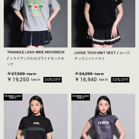
TRIANGLE LOGO WIDE MOCKNECK
LOOSE TECH KNIT VEST
ルーズ
トライアングルロゴワイドモックネ
テックニットベスト
ック
￥27,500
￥24,200
tax in
tax in
￥19,250
￥16,940
30%OFF
30%OFF
tax in
tax in