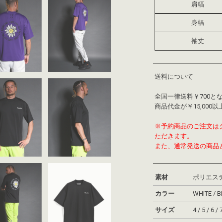
肩幅
身幅
袖丈
送料について
全国一律送料￥700と
商品代金が￥15,00
※予約商品のご注文はク
ただきます。
また、通常発送の商品
素材
ポリエステ
カラー
WHITE / 
サイズ
4 / 5 / 6 / 