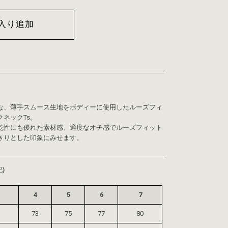
入り追加
な、薄手スムース生地をボディーに使用したルーズフィ
ネックTs。
乾性にも優れた素材感、適度なオチ感でルーズフィット
きりとした印象にみせます。
)
4
5
6
7
73
75
77
80