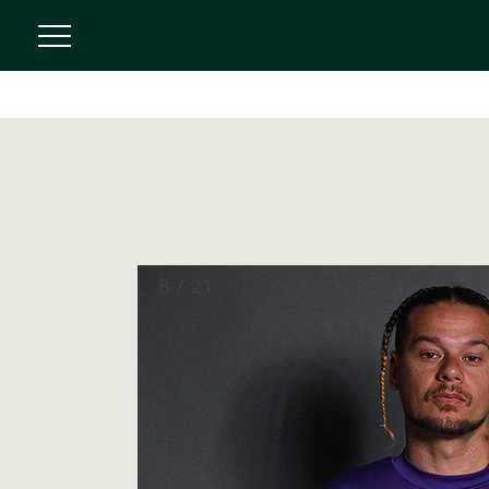
8
/
21