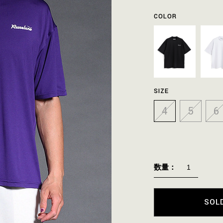
COLOR
SIZE
4
5
6
数量：
SOL