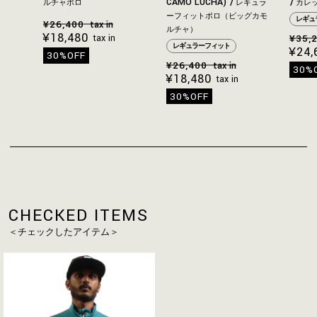
CAMO LUCHA)
ルチャポロ
レギュラ
カレ
ーフィットポロ（ビッグカモ
レギュ
¥26,400
tax in
ルチャ）
¥18,480
tax in
¥35,
レギュラーフィット
¥24,
30%OFF
¥26,400
tax in
30%
¥18,480
tax in
30%OFF
CHECKED ITEMS
＜チェックしたアイテム＞