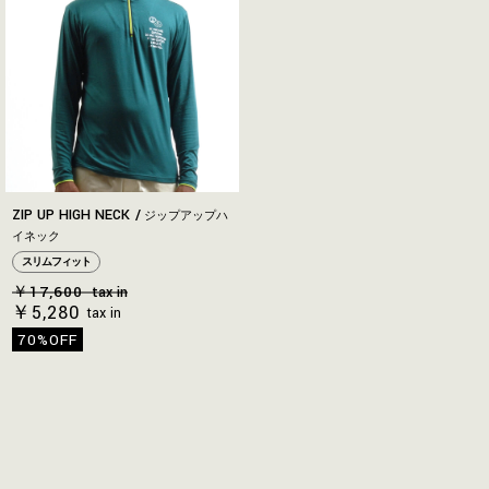
ZIP UP HIGH NECK
ジップアップハ
イネック
スリムフィット
￥17,600
tax in
￥5,280
tax in
70%OFF