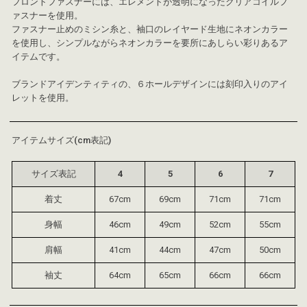
フロントファスナーには、エレメントが透明になったクリアコイルフ
ァスナーを使用。
ファスナー止めのミシン糸と、袖口のレイヤード生地にネオンカラー
を使用し、シンプルながらネオンカラーを要所にあしらい彩りあるア
イテムです。
ブランドアイデンティティの、６ホールデザインには刻印入りのアイ
レットを使用。
アイテムサイズ(cm表記)
サイズ表記
4
5
6
7
着丈
67cm
69cm
71cm
71cm
身幅
46cm
49cm
52cm
55cm
肩幅
41cm
44cm
47cm
50cm
袖丈
64cm
65cm
66cm
66cm